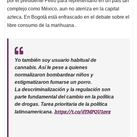
por el presidente Petro para representarlo en un país tan
A
o
d
d
p
o
I
s
complejo como México, aun no aterriza en la capital
p
k
n
azteca. En Bogotá está enfrascado en el debate sobre el
libre consumo de la marihuana .
Yo también soy usuario habitual de
cannabis. Así le pese a quienes
normalizaron bombardear niños y
estigmatizaron fumarse un porro.
La descriminalización y la regulación son
parte fundamental del cambio en la política
de drogas. Tarea prioritaria de la política
https://t.co/dYMPQU1avx
latinoamericana.