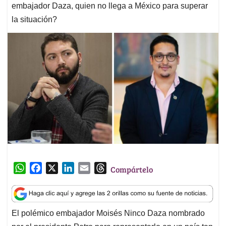
embajador Daza, quien no llega a México para superar
la situación?
W
F
X
L
E
T
Compártelo
h
a
i
m
h
a
c
n
a
r
t
e
k
i
e
El polémico embajador Moisés Ninco Daza nombrado
s
b
e
l
a