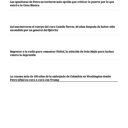
Los opositores de Petro no tuvieron más opción que criticar la puerta por la que
entró a la Casa Blanca
Así encontraron el cuerpo del cura Camilo Torres, 60 años después de haber sido
escondido por un general del Ejército
Regresar a la radio para comentar fútbol, la solución de Iván Mejía para luchar
contra la depresión
La casona más de 100 años de la embajada de Colombia en Washington donde
Petro afinó su cara a cara con Trump