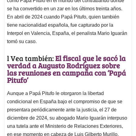
p
o
I
s
como Papá Pitufo en el mundo del contrabando donde
p
k
n
se ha convertido en un zar en los últimos treinta años.
En abril de 2024 cuando Papá Pitufo, quien también
tiene nacionalidad española, fue capturado por la
Interpol en Valencia, España, el penalista Mario Iguarán
tomó su caso.
l Vea también:
El fiscal que le sacó la
verdad a Augusto Rodríguez sobre
las reuniones en campaña con ‘Papá
Pitufo’
Aunque a Papá Pitufo le otorgaron la libertad
condicional en España bajo el compromiso de que se
presentara periódicamente ante la justicia, el 27 de
diciembre de 2024, su abogado Mario Iguarán interpuso
una tutela ante el Ministerio de Relaciones Exteriores,
en ese momento en cabeza de Luis Gilberto Murillo,