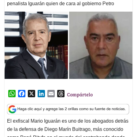
penalista Iguarán quien de cara al gobierno Petro
W
F
X
L
E
T
Compártelo
h
a
i
m
h
a
c
n
a
r
t
e
k
i
e
El exfiscal Mario Iguarán es uno de los abogados detrás
s
b
e
l
a
de la defensa de Diego Marín Buitrago, más conocido
A
o
d
d