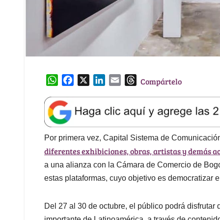
W
F
X
L
E
T
Compártelo
h
a
i
m
h
a
c
n
a
r
t
e
k
i
e
s
b
e
l
a
A
o
d
d
Por primera vez, Capital Sistema de Comunicación 
p
o
I
s
diferentes exhibiciones, obras, artistas y demás a
p
k
n
a una alianza con la Cámara de Comercio de Bogo
estas plataformas, cuyo objetivo es democratizar el
Del 27 al 30 de octubre, el público podrá disfrutar
importante de Latinoamérica, a través de contenido