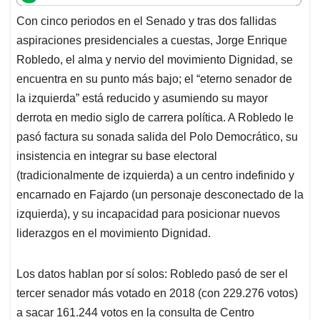
t
e
k
i
e
Con cinco periodos en el Senado y tras dos fallidas
s
b
e
l
a
aspiraciones presidenciales a cuestas, Jorge Enrique
A
o
d
d
p
o
I
s
Robledo, el alma y nervio del movimiento Dignidad, se
p
k
n
encuentra en su punto más bajo; el “eterno senador de
la izquierda” está reducido y asumiendo su mayor
derrota en medio siglo de carrera política. A Robledo le
pasó factura su sonada salida del Polo Democrático, su
insistencia en integrar su base electoral
(tradicionalmente de izquierda) a un centro indefinido y
encarnado en Fajardo (un personaje desconectado de la
izquierda), y su incapacidad para posicionar nuevos
liderazgos en el movimiento Dignidad.
Los datos hablan por sí solos: Robledo pasó de ser el
tercer senador más votado en 2018 (con 229.276 votos)
a sacar 161.244 votos en la consulta de Centro