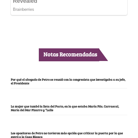
Notas Recomendadas
Por qué el abogado de Petro se reunió con la congresista que investigaba a su jefe,
el Presidente
La mujer que tumbó la lista del Pacto, en la que estaba María Fda. Carrascal,
María del Mar Pizarro y “Lalis
Los opositores de Petro no tuvieron más opción que criticar la puerta por la que
entró a la Casa Blanca