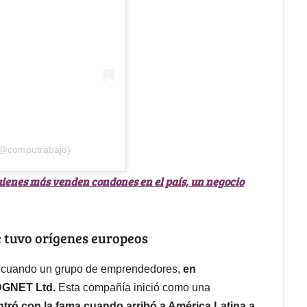
(@computrabajo)
uienes más venden condones en el país, un negocio
 tuvo orígenes europeos
, cuando un grupo de emprendedores,
en
GNET Ltd.
Esta compañía inició como una
tró con la fama cuando arribó a América Latina a