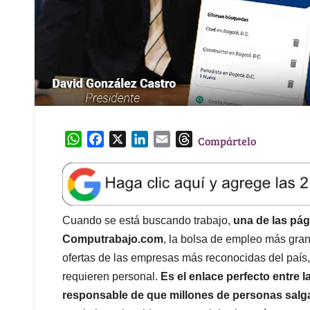
W
F
X
L
E
T
Compártelo
h
a
i
m
h
a
c
n
a
r
t
e
k
i
e
s
b
e
l
a
A
o
d
d
Cuando se está buscando trabajo,
una de las pág
p
o
I
s
Computrabajo.com
, la bolsa de empleo más gra
p
k
n
ofertas de las empresas más reconocidas del paí
requieren personal.
Es el enlace perfecto entre 
responsable de que millones de personas salg