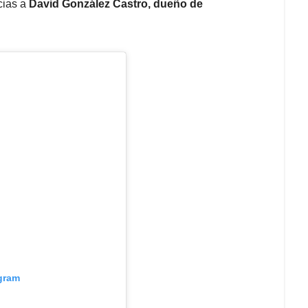
cias a
David González Castro, dueño de
agram