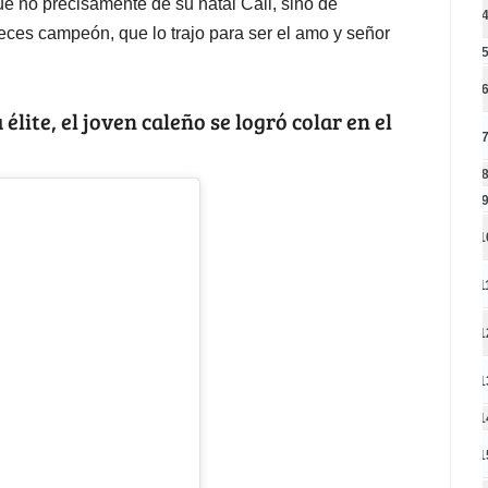
e no precisamente de su natal Cali, sino de
veces campeón, que lo trajo para ser el amo y señor
élite, el joven caleño se logró colar en el
1
1
1
1
1
1