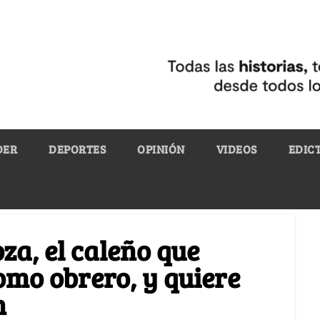
DER
DEPORTES
OPINIÓN
VIDEOS
EDIC
za, el caleño que
omo obrero, y quiere
n