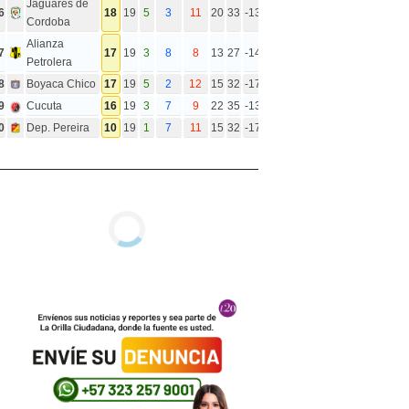
Jaguares de
6
18
19
5
3
11
20
33
-13
Cordoba
Alianza
7
17
19
3
8
8
13
27
-14
Petrolera
8
Boyaca Chico
17
19
5
2
12
15
32
-17
9
Cucuta
16
19
3
7
9
22
35
-13
0
Dep. Pereira
10
19
1
7
11
15
32
-17