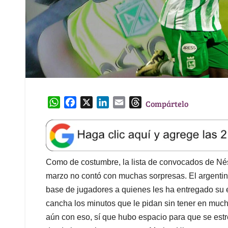
W
F
X
L
E
T
Compártelo
h
a
i
m
h
a
c
n
a
r
t
e
k
i
e
s
b
e
l
a
A
o
d
d
Como de costumbre, la lista de convocados de Nést
p
o
I
s
marzo no contó con muchas sorpresas. El argentin
p
k
n
base de jugadores a quienes les ha entregado su e
cancha los minutos que le pidan sin tener en muc
aún con eso, sí que hubo espacio para que se estre