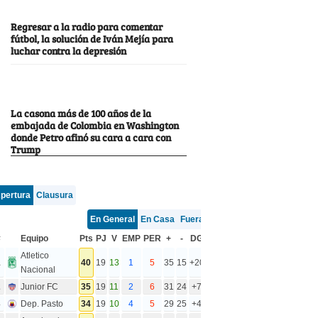
Regresar a la radio para comentar
fútbol, la solución de Iván Mejía para
luchar contra la depresión
La casona más de 100 años de la
embajada de Colombia en Washington
donde Petro afinó su cara a cara con
Trump
pertura
Clausura
En General
En Casa
Fuera
#
Equipo
Pts
PJ
V
EMP
PER
+
-
DG
Atletico
1
40
19
13
1
5
35
15
+20
Nacional
2
Junior FC
35
19
11
2
6
31
24
+7
3
Dep. Pasto
34
19
10
4
5
29
25
+4