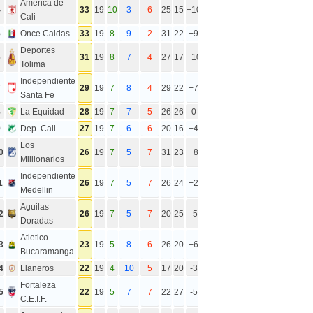
America de
4
33
19
10
3
6
25
15
+10
Cali
5
Once Caldas
33
19
8
9
2
31
22
+9
Deportes
6
31
19
8
7
4
27
17
+10
Tolima
Independiente
7
29
19
7
8
4
29
22
+7
Santa Fe
8
La Equidad
28
19
7
7
5
26
26
0
9
Dep. Cali
27
19
7
6
6
20
16
+4
Los
0
26
19
7
5
7
31
23
+8
Millionarios
Independiente
1
26
19
7
5
7
26
24
+2
Medellin
Aguilas
2
26
19
7
5
7
20
25
-5
Doradas
Atletico
3
23
19
5
8
6
26
20
+6
Bucaramanga
4
Llaneros
22
19
4
10
5
17
20
-3
Fortaleza
5
22
19
5
7
7
22
27
-5
C.E.I.F.