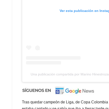
Ver esta publicación en Inst
Una publicación compartida por Marino Hinestroz
Tras quedar campeón de Liga, de Copa Colombia y 
estaba cantado y se sabía que iba a llegar tarde 