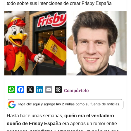
todo sobre sus intenciones de crear Frisby España
W
F
X
L
E
T
Compártelo
h
a
i
m
h
a
c
n
a
r
t
e
k
i
e
Hasta hace unas semanas,
quién era el verdadero
s
b
e
l
a
dueño de Frisby España
era apenas un rumor entre
A
o
d
d