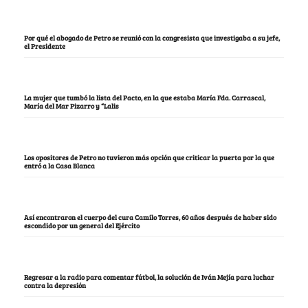
Por qué el abogado de Petro se reunió con la congresista que investigaba a su jefe,
el Presidente
La mujer que tumbó la lista del Pacto, en la que estaba María Fda. Carrascal,
María del Mar Pizarro y “Lalis
Los opositores de Petro no tuvieron más opción que criticar la puerta por la que
entró a la Casa Blanca
Así encontraron el cuerpo del cura Camilo Torres, 60 años después de haber sido
escondido por un general del Ejército
Regresar a la radio para comentar fútbol, la solución de Iván Mejía para luchar
contra la depresión