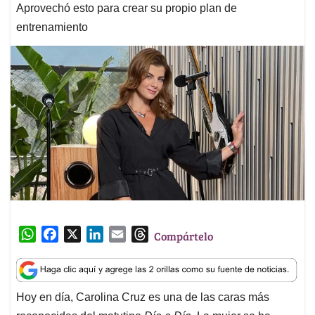
Aprovechó esto para crear su propio plan de
entrenamiento
W
F
X
L
E
T
Compártelo
h
a
i
m
h
a
c
n
a
r
t
e
k
i
e
Hoy en día, Carolina Cruz es una de las caras más
s
b
e
l
a