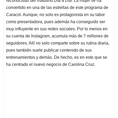
reconocidas del matutino
Día a Día
. La mujer se ha
A
o
d
d
p
o
I
s
convertido en una de las estrellas de este programa de
p
k
n
Caracol. Aunque, no solo es protagonista en su labor
como presentadora, pues además ha conseguido ser
muy influyente en sus redes sociales. Por lo menos en
su cuenta de Instagram, acumula más de 7 millones de
seguidores. Allí no solo comparte sobre su rutina diaria,
pues también suele publicar contenido de sus
entrenamientos y demás. De hecho, es en esto que se
ha centrado el nuevo negocio de Carolina Cruz.