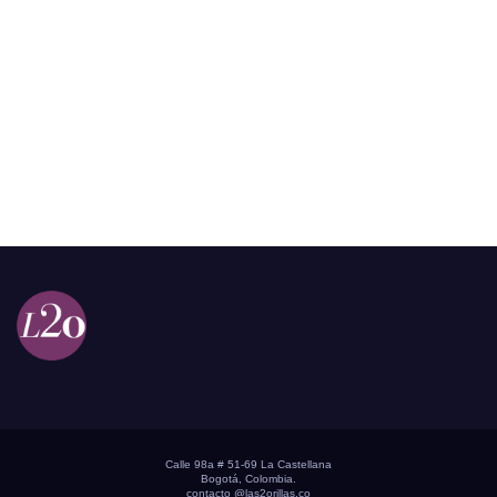
Calle 98a # 51-69 La Castellana
Bogotá, Colombia.
contacto @las2orillas.co