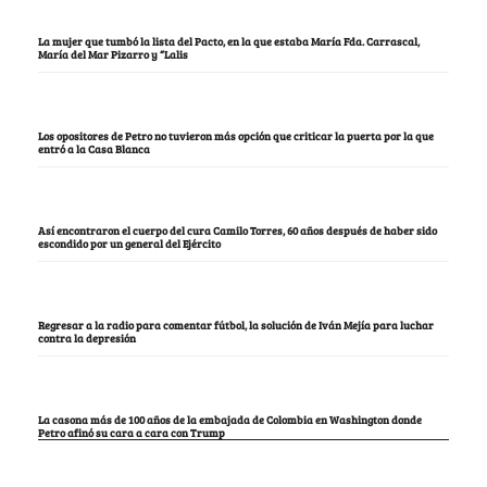
La mujer que tumbó la lista del Pacto, en la que estaba María Fda. Carrascal,
María del Mar Pizarro y “Lalis
Los opositores de Petro no tuvieron más opción que criticar la puerta por la que
entró a la Casa Blanca
Así encontraron el cuerpo del cura Camilo Torres, 60 años después de haber sido
escondido por un general del Ejército
Regresar a la radio para comentar fútbol, la solución de Iván Mejía para luchar
contra la depresión
La casona más de 100 años de la embajada de Colombia en Washington donde
Petro afinó su cara a cara con Trump