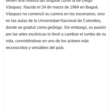
tienen una historia tan singular como la de Diego
A
o
d
d
p
o
I
s
Vásquez. Nacido el 24 de marzo de 1964 en Ibagué,
p
k
n
Vásquez no comenzó su carrera en los escenarios, sino
en las aulas de la Universidad Nacional de Colombia,
donde se graduó como geólogo. Sin embargo, su pasión
por las artes escénicas lo llevó a cambiar el rumbo de su
vida, convirtiéndose en uno de los actores más
reconocidos y versátiles del país.​