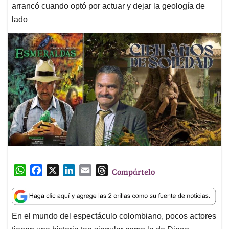
arrancó cuando optó por actuar y dejar la geología de
lado
W
F
X
L
E
T
Compártelo
h
a
i
m
h
a
c
n
a
r
t
e
k
i
e
En el mundo del espectáculo colombiano, pocos actores
s
b
e
l
a