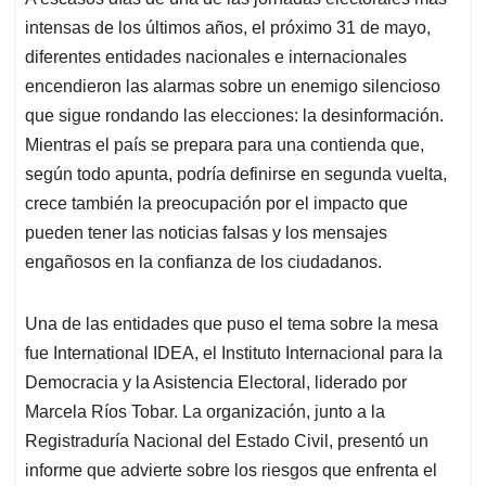
s
b
e
l
a
intensas de los últimos años, el próximo 31 de mayo,
A
o
d
d
p
o
I
s
diferentes entidades nacionales e internacionales
p
k
n
encendieron las alarmas sobre un enemigo silencioso
que sigue rondando las elecciones: la desinformación.
Mientras el país se prepara para una contienda que,
según todo apunta, podría definirse en segunda vuelta,
crece también la preocupación por el impacto que
pueden tener las noticias falsas y los mensajes
engañosos en la confianza de los ciudadanos.
Una de las entidades que puso el tema sobre la mesa
fue International IDEA, el Instituto Internacional para la
Democracia y la Asistencia Electoral, liderado por
Marcela Ríos Tobar. La organización, junto a la
Registraduría Nacional del Estado Civil, presentó un
informe que advierte sobre los riesgos que enfrenta el