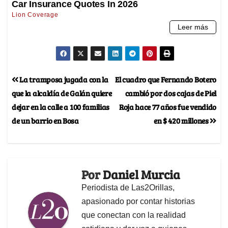
La tramposa jugada con la
El cuadro que Fernando Botero
que la alcaldía de Galán quiere
cambió por dos cajas de Piel
dejar en la calle a 100 familias
Roja hace 77 años fue vendido
de un barrio en Bosa
en $ 420 millones
Por
Daniel Murcia
Periodista de Las2Orillas,
apasionado por contar historias
que conectan con la realidad