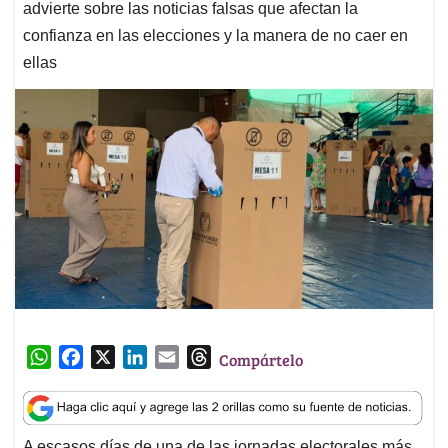
advierte sobre las noticias falsas que afectan la
confianza en las elecciones y la manera de no caer en
ellas
W
F
X
L
E
T
Compártelo
h
a
i
m
h
a
c
n
a
r
t
e
k
i
e
A escasos días de una de las jornadas electorales más