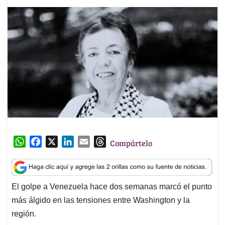
W
F
X
L
E
T
Compártelo
h
a
i
m
h
a
c
n
a
r
t
e
k
i
e
El golpe a Venezuela hace dos semanas marcó el punto
s
b
e
l
a
más álgido en las tensiones entre Washington y la
A
o
d
d
p
o
I
s
región.