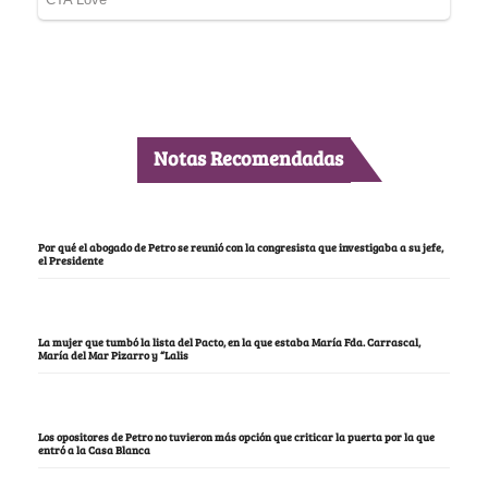
Notas Recomendadas
Por qué el abogado de Petro se reunió con la congresista que investigaba a su jefe,
el Presidente
La mujer que tumbó la lista del Pacto, en la que estaba María Fda. Carrascal,
María del Mar Pizarro y “Lalis
Los opositores de Petro no tuvieron más opción que criticar la puerta por la que
entró a la Casa Blanca