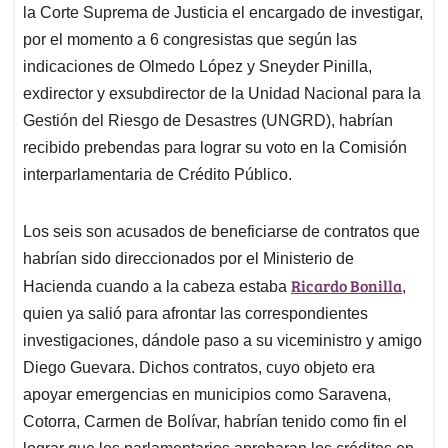
la Corte Suprema de Justicia el encargado de investigar,
A
o
d
d
p
o
I
s
por el momento a 6 congresistas que según las
p
k
n
indicaciones de Olmedo López y Sneyder Pinilla,
exdirector y exsubdirector de la Unidad Nacional para la
Gestión del Riesgo de Desastres (UNGRD), habrían
recibido prebendas para lograr su voto en la Comisión
interparlamentaria de Crédito Público.
Los seis son acusados de beneficiarse de contratos que
habrían sido direccionados por el Ministerio de
Ricardo Bonilla
Hacienda cuando a la cabeza estaba
,
quien ya salió para afrontar las correspondientes
investigaciones, dándole paso a su viceministro y amigo
Diego Guevara. Dichos contratos, cuyo objeto era
apoyar emergencias en municipios como Saravena,
Cotorra, Carmen de Bolívar, habrían tenido como fin el