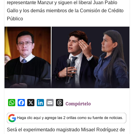
representante Manzur y siguen el liberal Juan Pablo
Gallo y los demás miembros de la Comisión de Crédito
Público
W
F
X
L
E
T
Compártelo
h
a
i
m
h
a
c
n
a
r
t
e
k
i
e
Será el experimentado magistrado Misael Rodríguez de
s
b
e
l
a