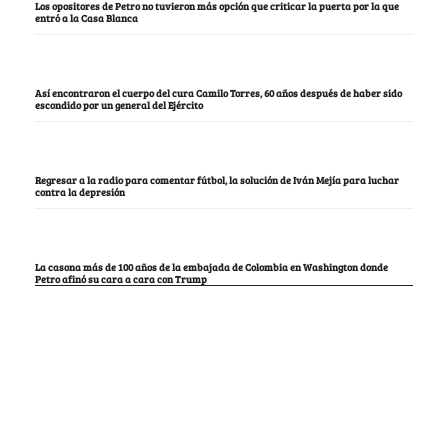
Los opositores de Petro no tuvieron más opción que criticar la puerta por la que
entró a la Casa Blanca
Así encontraron el cuerpo del cura Camilo Torres, 60 años después de haber sido
escondido por un general del Ejército
Regresar a la radio para comentar fútbol, la solución de Iván Mejía para luchar
contra la depresión
La casona más de 100 años de la embajada de Colombia en Washington donde
Petro afinó su cara a cara con Trump