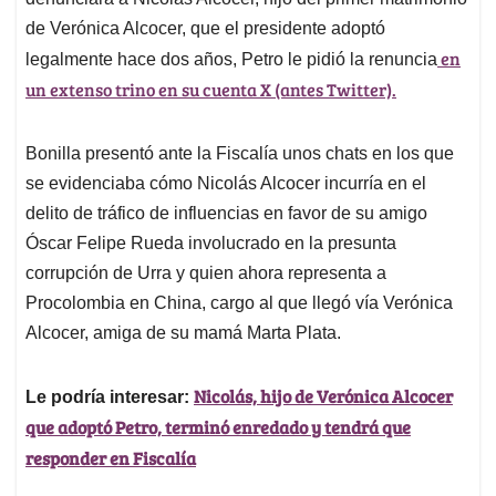
A
o
d
d
p
o
I
s
de Verónica Alcocer, que el presidente adoptó
p
k
n
en
legalmente hace dos años, Petro le pidió la renuncia
un extenso trino en su cuenta X (antes Twitter).
Bonilla presentó ante la Fiscalía unos chats en los que
se evidenciaba cómo Nicolás Alcocer incurría en el
delito de tráfico de influencias en favor de su amigo
Óscar Felipe Rueda involucrado en la presunta
corrupción de Urra y quien ahora representa a
Procolombia en China, cargo al que llegó vía Verónica
Alcocer, amiga de su mamá Marta Plata.
Nicolás, hijo de Verónica Alcocer
Le podría interesar:
que adoptó Petro, terminó enredado y tendrá que
responder en Fiscalía