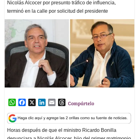
Nicolás Alcocer por presunto tráfico de influencia,
terminó en la calle por solicitud del presidente
W
F
X
L
E
T
Compártelo
h
a
i
m
h
a
c
n
a
r
t
e
k
i
e
Horas después de que el ministro Ricardo Bonilla
s
b
e
l
a
denunciara a Nicolás Alcocer, hijo del primer matrimonio