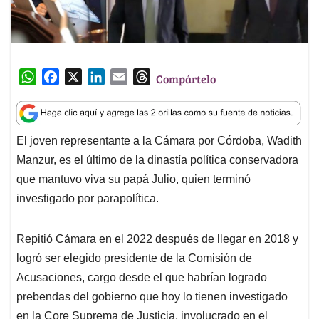
W
F
X
L
E
T
Compártelo
h
a
i
m
h
a
c
n
a
r
t
e
k
i
e
El joven representante a la Cámara por Córdoba, Wadith
s
b
e
l
a
Manzur, es el último de la dinastía política conservadora
A
o
d
d
p
o
I
s
que mantuvo viva su papá Julio, quien terminó
p
k
n
investigado por parapolítica.
Repitió Cámara en el 2022 después de llegar en 2018 y
logró ser elegido presidente de la Comisión de
Acusaciones, cargo desde el que habrían logrado
prebendas del gobierno que hoy lo tienen investigado
en la Core Suprema de Justicia, involucrado en el