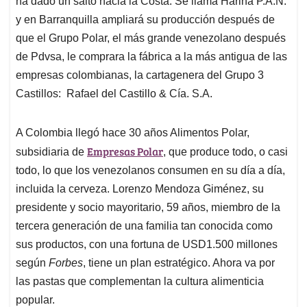
p
o
I
s
ha dado un salto hacia la Costa. Se llama Harina P.A.N.
p
k
n
y en Barranquilla ampliará su producción después de
que el Grupo Polar, el más grande venezolano después
de Pdvsa, le comprara la fábrica a la más antigua de las
empresas colombianas, la cartagenera del Grupo 3
Castillos: Rafael del Castillo & Cía. S.A.
A Colombia llegó hace 30 años Alimentos Polar,
Empresas Polar
subsidiaria de
, que produce todo, o casi
todo, lo que los venezolanos consumen en su día a día,
incluida la cerveza. Lorenzo Mendoza Giménez, su
presidente y socio mayoritario, 59 años, miembro de la
tercera generación de una familia tan conocida como
sus productos, con una fortuna de USD1.500 millones
según
Forbes
, tiene un plan estratégico. Ahora va por
las pastas que complementan la cultura alimenticia
popular.