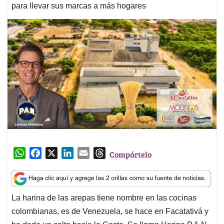
para llevar sus marcas a más hogares
W
F
X
L
E
T
Compártelo
h
a
i
m
h
a
c
n
a
r
t
e
k
i
e
La harina de las arepas tiene nombre en las cocinas
s
b
e
l
a
colombianas, es de Venezuela, se hace en Facatativá y
A
o
d
d