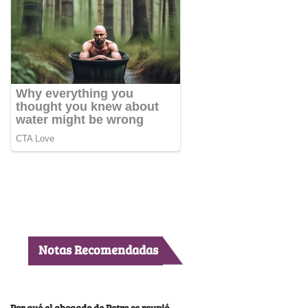
Notas Recomendadas
Por qué el abogado de Petro se reunió