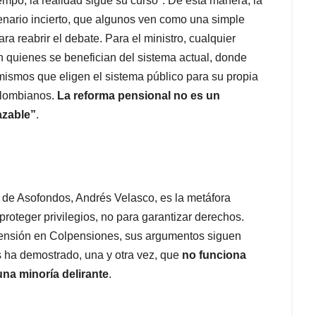
empo, la realidad sigue su curso". De esta manera, la
enario incierto, que algunos ven como una simple
a reabrir el debate. Para el ministro, cualquier
n quienes se benefician del sistema actual, donde
mismos que eligen el sistema público para su propia
colombianos.
La reforma pensional no es un
azable”
.
 de Asofondos, Andrés Velasco, es la metáfora
roteger privilegios, no para garantizar derechos.
pensión en Colpensiones, sus argumentos siguen
s ha demostrado, una y otra vez, que
no funciona
una minoría delirante
.