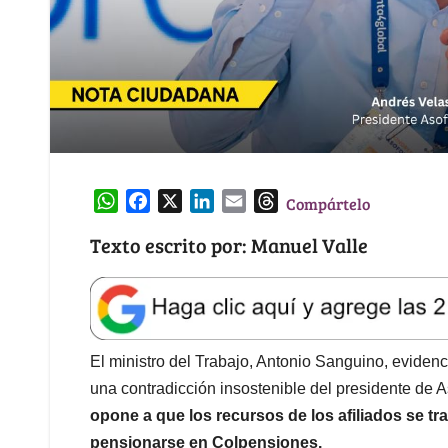
W
F
X
L
E
T
Compártelo
h
a
i
m
h
Texto escrito por: Manuel Valle
a
c
n
a
r
t
e
k
i
e
s
b
e
l
a
A
o
d
d
p
o
I
s
El ministro del Trabajo, Antonio Sanguino, eviden
p
k
n
una contradicción insostenible del presidente de 
opone a que los recursos de los afiliados se tra
pensionarse en Colpensiones.