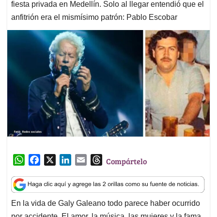
fiesta privada en Medellín. Solo al llegar entendió que el
anfitrión era el mismísimo patrón: Pablo Escobar
W
F
X
L
E
T
Compártelo
h
a
i
m
h
a
c
n
a
r
t
e
k
i
e
En la vida de Galy Galeano todo parece haber ocurrido
s
b
e
l
a
por accidente. El amor, la música, las mujeres y la fama