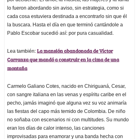
A
o
d
d
p
o
I
s
lo fueron abordando sin aviso, sin estrategia, como si
p
k
n
cada cosa estuviera destinada a encontrarlo sin que él
la buscara. Hasta el día en que terminó cantándole a
Pablo Escobar sucedió así: por pura casualidad.
La mansión abandonada de Víctor
Lea también:
Carranza que mandó a construir en la cima de una
montaña
Carmelo Galiano Cotes, nacido en Chiriguaná, Cesar,
con sangre italiana en las venas y espíritu caribe en el
pecho, jamás imaginó que alguna vez su voz animaría
las fiestas del capo más temido de Colombia. De niño
no soñaba con escenarios ni con multitudes. Su mundo
eran los días de calor intenso, las canciones
improvisadas para enamorar y una banda hecha con