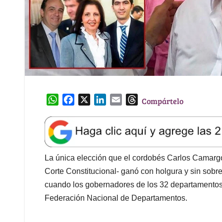
W
F
X
L
E
T
Compártelo
h
a
i
m
h
a
c
n
a
r
t
e
k
i
e
s
b
e
l
a
A
o
d
d
La única elección que el cordobés Carlos Camargo
p
o
I
s
Corte Constitucional- ganó con holgura y sin sobr
p
k
n
cuando los gobernadores de los 32 departamentos 
Federación Nacional de Departamentos.