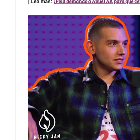
¿Feid demandó a Anuel AA para que cen
| Lea más: