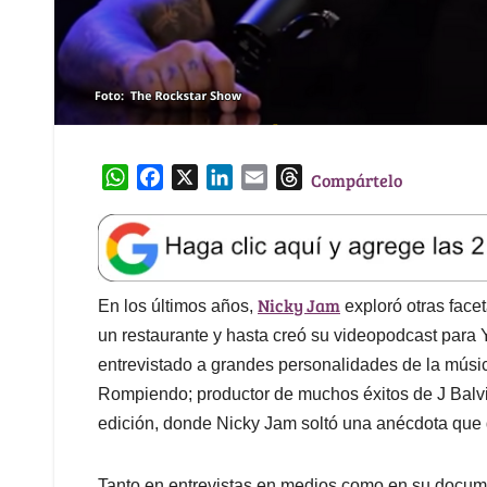
W
F
X
L
E
T
Compártelo
h
a
i
m
h
a
c
n
a
r
t
e
k
i
e
s
b
e
l
a
Nicky Jam
A
o
d
d
En los últimos años,
exploró otras face
p
o
I
s
un restaurante y hasta creó su videopodcast par
p
k
n
entrevistado a grandes personalidades de la músi
Rompiendo; productor de muchos éxitos de J Balvi
edición, donde Nicky Jam soltó una anécdota que d
Tanto en entrevistas en medios como en su documen