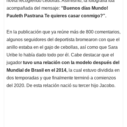
p
o
I
s
novia recogiendo cebollas. Asimismo, la fotografía iba
p
k
n
acompañada del mensaje:
“Buenos días Mundo!
Pauleth Pastrana Te quieres casar conmigo?”.
En la publicación que ya reúne más de 800 comentarios,
algunos seguidores del deportista bromearon con que el
anillo estaba en el gajo de cebollas, así como que Sara
Uribe lo había dado todo por él. Cabe destacar que el
jugador
tuvo una relación con la modelo después del
Mundial de Brasil en el 2014,
la cual estuvo dividida en
dos temporadas y que finalmente terminó a comienzos
del 2020. De esta relación nació su tercer hijo Jacobo.