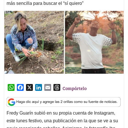
más sencilla para buscar el “sí quiero”
W
F
X
L
E
T
Compártelo
h
a
i
m
h
a
c
n
a
r
t
e
k
i
e
Fredy Guarín subió en su propia cuenta de Instagram,
s
b
e
l
a
este lunes festivo, una publicación en la que se ve a su
A
o
d
d