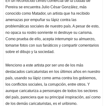
En un reconocido centro comercial de la ciudad de
s
b
e
l
a
Pereira se encuentra Julio César González, más
A
o
d
d
p
o
I
s
conocido como Matador, un artista que ha recibido
p
k
n
amenazas por empuñar su lápiz contra las
problemáticas sociales de nuestro país. A pesar de esto,
no opaca su rostro sonriente ni destruye su carisma.
Como prueba de ello, acepta interrumpir su almuerzo,
tomarse fotos con sus fanáticos y compartir comentarios
sobre el dibujo y la sociedad.
Menciono a este artista por ser uno de los más
destacados caricaturistas en los últimos años en nuestro
país, usando su lápiz como arma contra los gobiernos,
los conflictos sociales, la corrupción, entre otros. Y
aunque caricaturiza a personajes de todos los sectores
del país, pareciera que su principal inspiración, así como
de los demás caricaturistas, es el uribismo.