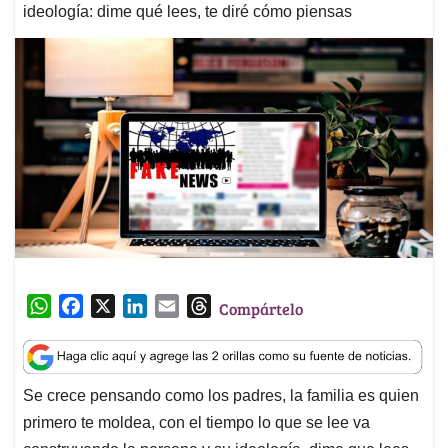
ideología: dime qué lees, te diré cómo piensas
W
F
X
L
E
T
Compártelo
h
a
i
m
h
a
c
n
a
r
t
e
k
i
e
Se crece pensando como los padres, la familia es quien
s
b
e
l
a
primero te moldea, con el tiempo lo que se lee va
A
o
d
d