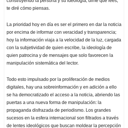
p
o
I
s
construyendo la persona y su ideología, dime que lees,
p
k
n
te diré cómo piensas.
La prioridad hoy en día es ser el primero en dar la noticia
por encima de informar con veracidad y transparencia;
hoy la información viaja a la velocidad de la luz, cargada
con la subjetividad de quien escribe, la ideología de
quien patrocina y de mensajes que solo favorecen la
manipulación sistemática del lector.
Todo esto impulsado por la proliferación de medios
digitales, hay una sobreinformación y en adición a ello
se ha democratizado el acceso a la noticia, abriendo las
puertas a una nueva forma de manipulación: la
propaganda disfrazada de periodismo. Los grandes
sucesos en la esfera internacional son filtrados a través
de lentes ideológicos que buscan moldear la percepción