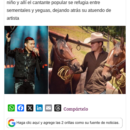
niño y allí el cantante popular se refugia entre
sementales y yeguas, dejando atrás su atuendo de
artista
W
F
X
L
E
T
Compártelo
h
a
i
m
h
a
c
n
a
r
t
e
k
i
e