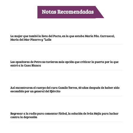
Notas Recomendadas
La mujer que tumbó la lista del Pacto, en la que estaba María Fda. Carrascal,
María del Mar Pizarro y “Lalis
Los opositores de Petro no tuvieron más opción que criticar la puerta por la que
entró a la Casa Blanca
Así encontraron el cuerpo del cura Camilo Torres, 60 años después de haber sido
escondido por un general del Ejército
Regresar a la radio para comentar fútbol, la solución de Iván Mejía para luchar
contra la depresión