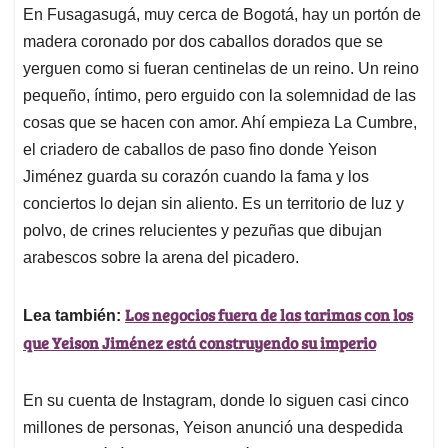
En Fusagasugá, muy cerca de Bogotá, hay un portón de
s
b
e
l
a
madera coronado por dos caballos dorados que se
A
o
d
d
p
o
I
s
yerguen como si fueran centinelas de un reino. Un reino
p
k
n
pequeño, íntimo, pero erguido con la solemnidad de las
cosas que se hacen con amor. Ahí empieza La Cumbre,
el criadero de caballos de paso fino donde Yeison
Jiménez guarda su corazón cuando la fama y los
conciertos lo dejan sin aliento. Es un territorio de luz y
polvo, de crines relucientes y pezuñas que dibujan
arabescos sobre la arena del picadero.
Los negocios fuera de las tarimas con los
Lea también:
que Yeison Jiménez está construyendo su imperio
En su cuenta de Instagram, donde lo siguen casi cinco
millones de personas, Yeison anunció una despedida