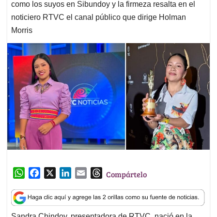
como los suyos en Sibundoy y la firmeza resalta en el
noticiero RTVC el canal público que dirige Holman
Morris
W
F
X
L
E
T
Compártelo
h
a
i
m
h
a
c
n
a
r
t
e
k
i
e
Sandra Chindoy, presentadora de RTVC, nació en la