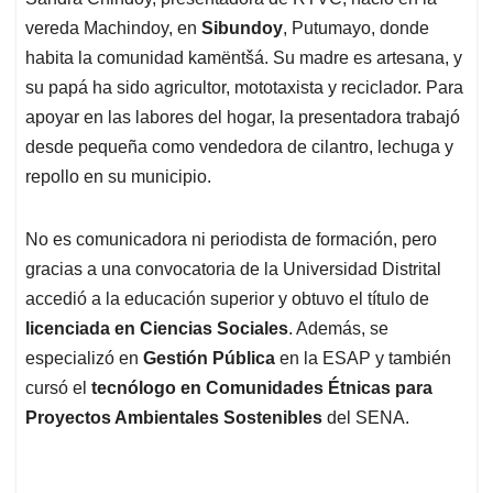
s
b
e
l
a
vereda Machindoy, en
Sibundoy
, Putumayo, donde
A
o
d
d
p
o
I
s
habita la comunidad kamëntšá. Su madre es artesana, y
p
k
n
su papá ha sido agricultor, mototaxista y reciclador. Para
apoyar en las labores del hogar, la presentadora trabajó
desde pequeña como vendedora de cilantro, lechuga y
repollo en su municipio.
No es comunicadora ni periodista de formación, pero
gracias a una convocatoria de la Universidad Distrital
accedió a la educación superior y obtuvo el título de
licenciada en Ciencias Sociales
. Además, se
especializó en
Gestión Pública
en la ESAP y también
cursó el
tecnólogo en Comunidades Étnicas para
Proyectos Ambientales Sostenibles
del SENA.