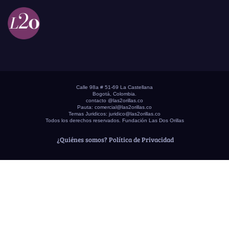
Calle 98a # 51-69 La Castellana
Bogotá, Colombia.
contacto @las2orillas.co
Pauta:
comercial@las2orillas.co
Temas Juridicos:
juridico@las2orillas.co
Todos los derechos reservados. Fundación Las Dos Orillas
¿Quiénes somos?
Política de Privacidad