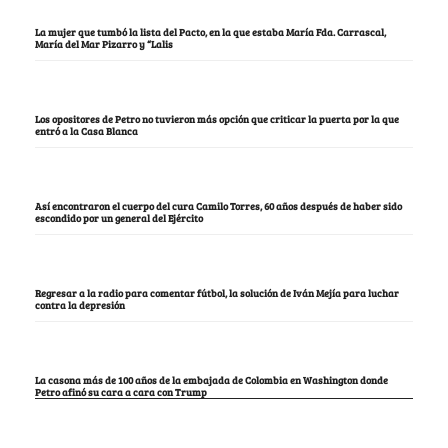
La mujer que tumbó la lista del Pacto, en la que estaba María Fda. Carrascal,
María del Mar Pizarro y “Lalis
Los opositores de Petro no tuvieron más opción que criticar la puerta por la que
entró a la Casa Blanca
Así encontraron el cuerpo del cura Camilo Torres, 60 años después de haber sido
escondido por un general del Ejército
Regresar a la radio para comentar fútbol, la solución de Iván Mejía para luchar
contra la depresión
La casona más de 100 años de la embajada de Colombia en Washington donde
Petro afinó su cara a cara con Trump