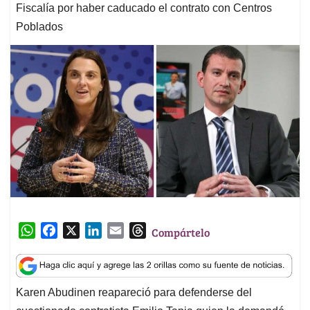
Fiscalía por haber caducado el contrato con Centros
Poblados
W
F
X
L
E
T
Compártelo
h
a
i
m
h
a
c
n
a
r
t
e
k
i
e
Karen Abudinen reapareció para defenderse del
s
b
e
l
a