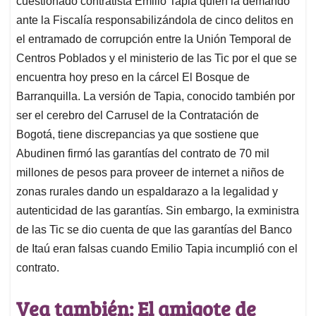
cuestionado contratista Emilio Tapia quien la demandó
A
o
d
d
p
o
I
s
ante la Fiscalía responsabilizándola de cinco delitos en
p
k
n
el entramado de corrupción entre la Unión Temporal de
Centros Poblados y el ministerio de las Tic por el que se
encuentra hoy preso en la cárcel El Bosque de
Barranquilla. La versión de Tapia, conocido también por
ser el cerebro del Carrusel de la Contratación de
Bogotá, tiene discrepancias ya que sostiene que
Abudinen firmó las garantías del contrato de 70 mil
millones de pesos para proveer de internet a niños de
zonas rurales dando un espaldarazo a la legalidad y
autenticidad de las garantías. Sin embargo, la exministra
de las Tic se dio cuenta de que las garantías del Banco
de Itaú eran falsas cuando Emilio Tapia incumplió con el
contrato.
Vea también: El amigote de