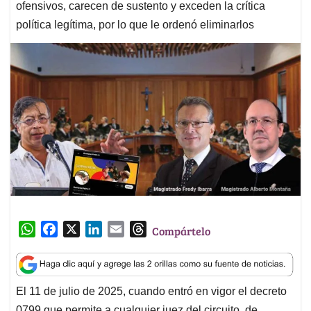
ofensivos, carecen de sustento y exceden la crítica
política legítima, por lo que le ordenó eliminarlos
W
F
X
L
E
T
Compártelo
h
a
i
m
h
a
c
n
a
r
t
e
k
i
e
El 11 de julio de 2025, cuando entró en vigor el decreto
s
b
e
l
a
0799 que permite a cualquier juez del circuito, de