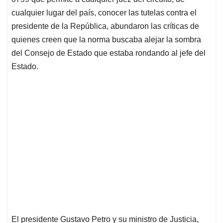
A
o
d
d
p
o
I
s
cualquier lugar del país, conocer las tutelas contra el
p
k
n
presidente de la República, abundaron las críticas de
quienes creen que la norma buscaba alejar la sombra
del Consejo de Estado que estaba rondando al jefe del
Estado.
El presidente Gustavo Petro y su ministro de Justicia,