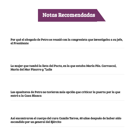
Notas Recomendadas
Por qué el abogado de Petro se reunió con la congresista que investigaba a su jefe,
el Presidente
La mujer que tumbó la lista del Pacto, en la que estaba María Fda. Carrascal,
María del Mar Pizarro y “Lalis
Los opositores de Petro no tuvieron más opción que criticar la puerta por la que
entró a la Casa Blanca
Así encontraron el cuerpo del cura Camilo Torres, 60 años después de haber sido
escondido por un general del Ejército