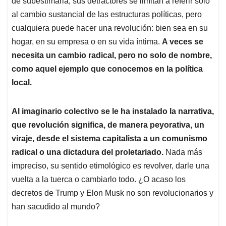
p
o
I
s
de subestimarla, sus detractores se limitan a referir solo
p
k
n
al cambio sustancial de las estructuras políticas, pero
cualquiera puede hacer una revolución: bien sea en su
hogar, en su empresa o en su vida íntima.
A veces se
necesita un cambio radical, pero no solo de nombre,
como aquel ejemplo que conocemos en la política
local.
Al imaginario colectivo se le ha instalado la narrativa,
que revolución significa, de manera peyorativa, un
viraje, desde el sistema capitalista a un comunismo
radical o una dictadura del proletariado.
Nada más
impreciso, su sentido etimológico es revolver, darle una
vuelta a la tuerca o cambiarlo todo. ¿O acaso los
decretos de Trump y Elon Musk no son revolucionarios y
han sacudido al mundo?