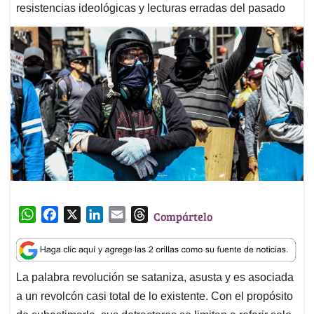
resistencias ideológicas y lecturas erradas del pasado
W
F
X
L
E
T
Compártelo
h
a
i
m
h
a
c
n
a
r
t
e
k
i
e
La palabra revolución se sataniza, asusta y es asociada
s
b
e
l
a
a un revolcón casi total de lo existente. Con el propósito
A
o
d
d