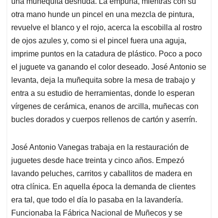
una muñequita desnuda. La empuña, mientras con su
A
o
d
d
p
o
I
s
otra mano hunde un pincel en una mezcla de pintura,
p
k
n
revuelve el blanco y el rojo, acerca la escobilla al rostro
de ojos azules y, como si el pincel fuera una aguja,
imprime puntos en la catadura de plástico. Poco a poco
el juguete va ganando el color deseado. José Antonio se
levanta, deja la muñequita sobre la mesa de trabajo y
entra a su estudio de herramientas, donde lo esperan
vírgenes de cerámica, enanos de arcilla, muñecas con
bucles dorados y cuerpos rellenos de cartón y aserrín.
José Antonio Vanegas trabaja en la restauración de
juguetes desde hace treinta y cinco años. Empezó
lavando peluches, carritos y caballitos de madera en
otra clínica. En aquella época la demanda de clientes
era tal, que todo el día lo pasaba en la lavandería.
Funcionaba la Fábrica Nacional de Muñecos y se