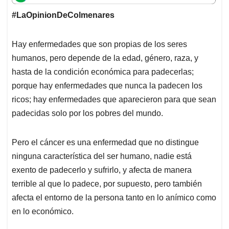
t
e
k
i
e
#LaOpinionDeColmenares
s
b
e
l
a
A
o
d
d
p
o
I
s
Hay enfermedades que son propias de los seres
p
k
n
humanos, pero depende de la edad, género, raza, y
hasta de la condición económica para padecerlas;
porque hay enfermedades que nunca la padecen los
ricos; hay enfermedades que aparecieron para que sean
padecidas solo por los pobres del mundo.
Pero el cáncer es una enfermedad que no distingue
ninguna característica del ser humano, nadie está
exento de padecerlo y sufrirlo, y afecta de manera
terrible al que lo padece, por supuesto, pero también
afecta el entorno de la persona tanto en lo anímico como
en lo económico.