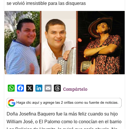
se volvió irresistible para las disqueras
W
F
X
L
E
T
Compártelo
h
a
i
m
h
a
c
n
a
r
t
e
k
i
e
Doña Josefina Baquero fue la más feliz cuando su hijo
s
b
e
l
a
William José, o El Palomo como lo conocían en el barrio
A
o
d
d