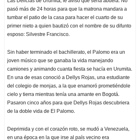
p
o
I
s
Las Delicias de Urumita, le avisó que sería abuela. No
p
k
n
pasó más de 24 horas para que la matrona mandara a
tumbar el patio de la casa para hacer el cuarto de su
primer nieto a quien bautizó con el nombre de su difunto
esposo: Silvestre Francisco.
Sin haber terminado el bachillerato, el Palomo era un
joven músico que se ganaba la vida manejando
camiones y animando cuanta fiesta se hacía en Urumita.
En una de esas conoció a Dellys Rojas, una estudiante
del colegio de monjas, a la que enamoró prometiéndole
cielo y tierra mientras tenía una amante en Bogotá.
Pasaron cinco años para que Dellys Rojas descubriera
de la doble vida de El Palomo.
Deprimida y con el corazón roto, se mudó a Venezuela,
en una época en la que irse al país vecino era