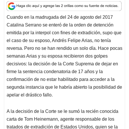
a
c
n
a
r
t
e
k
i
e
Cuando en la madrugada del 24 de agosto del 2017
s
b
e
l
a
Catalina Serrano se enteró de la orden de detención
A
o
d
d
p
o
I
s
emitida por la interpol con fines de extradición, supo que
p
k
n
el caso de su esposo, Andrés Felipe Arias, no tenía
reversa. Pero no se han rendido un solo día. Hace pocas
semanas Arias y su esposa recibieron dos golpes
decisivos: la decisión de la Corte Suprema de dejar en
firme la sentencia condenatoria de 17 años y la
confirmación de no estar habilitado para acceder a la
segunda instancia que le habría abierto la posibilidad de
apelar el drástico fallo.
A la decisión de la Corte se le sumó la recién conocida
carta de Tom Heinemann, agente responsable de los
tratados de extradición de Estados Unidos, quien se la