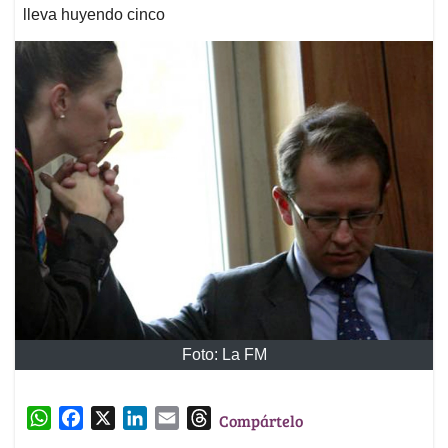
lleva huyendo cinco
Foto: La FM
W
F
X
L
E
T
Compártelo
h
a
i
m
h