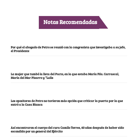
Notas Recomendadas
Por qué el abogado de Petro se reunió con la congresista que investigaba a su jefe,
el Presidente
La mujer que tumbó la lista del Pacto, en la que estaba María Fda. Carrascal,
María del Mar Pizarro y “Lalis
Los opositores de Petro no tuvieron más opción que criticar la puerta por la que
entró a la Casa Blanca
Así encontraron el cuerpo del cura Camilo Torres, 60 años después de haber sido
escondido por un general del Ejército