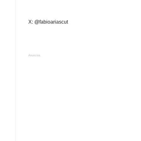
X: @fabioariascut
Anuncios.