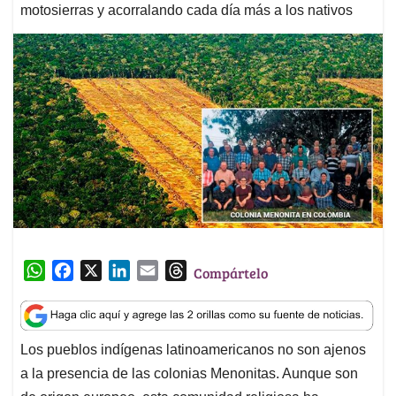
motosierras y acorralando cada día más a los nativos
W
F
X
L
E
T
Compártelo
h
a
i
m
h
a
c
n
a
r
t
e
k
i
e
Los pueblos indígenas latinoamericanos no son ajenos
s
b
e
l
a
a la presencia de las colonias Menonitas. Aunque son
A
o
d
d