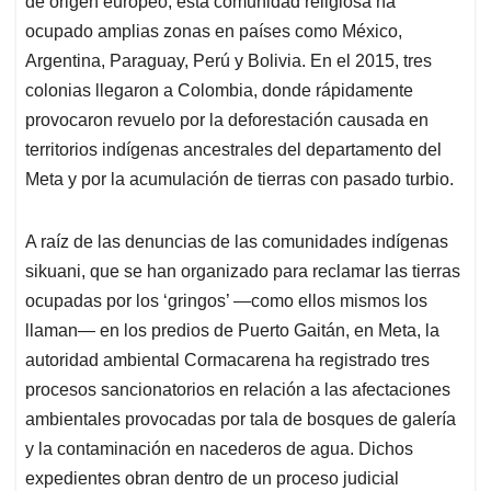
p
o
I
s
de origen europeo, esta comunidad religiosa ha
p
k
n
ocupado amplias zonas en países como México,
Argentina, Paraguay, Perú y Bolivia. En el 2015, tres
colonias llegaron a Colombia, donde rápidamente
provocaron revuelo por la deforestación causada en
territorios indígenas ancestrales del departamento del
Meta y por la acumulación de tierras con pasado turbio.
A raíz de las denuncias de las comunidades indígenas
sikuani, que se han organizado para reclamar las tierras
ocupadas por los ‘gringos’ —como ellos mismos los
llaman— en los predios de Puerto Gaitán, en Meta, la
autoridad ambiental Cormacarena ha registrado tres
procesos sancionatorios en relación a las afectaciones
ambientales provocadas por tala de bosques de galería
y la contaminación en nacederos de agua. Dichos
expedientes obran dentro de un proceso judicial