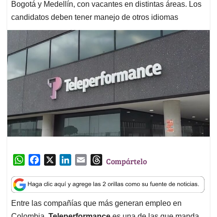
Bogotá y Medellín, con vacantes en distintas áreas. Los
candidatos deben tener manejo de otros idiomas
W
F
X
L
E
T
Compártelo
h
a
i
m
h
a
c
n
a
r
t
e
k
i
e
Entre las compañías que más generan empleo en
s
b
e
l
a
Colombia,
Teleperformance
es una de las que manda