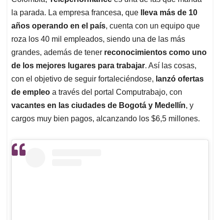
A
o
d
d
p
o
I
s
la parada. La empresa francesa, que
lleva más de 10
p
k
n
años operando en el país
, cuenta con un equipo que
roza los 40 mil empleados, siendo una de las más
grandes, además de tener
reconocimientos como uno
de los mejores lugares para trabajar
. Así las cosas,
con el objetivo de seguir fortaleciéndose,
lanzó ofertas
de empleo
a través del portal Computrabajo, con
vacantes en las ciudades de Bogotá y Medellín
, y
cargos muy bien pagos, alcanzando los $6,5 millones.