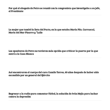
Por qué el abogado de Petro se reunió con la congresista que investigaba a su jefe,
el Presidente
La mujer que tumbó la lista del Pacto, en la que estaba María Fda. Carrascal,
María del Mar Pizarro y “Lalis
Los opositores de Petro no tuvieron más opción que criticar la puerta por la que
entró a la Casa Blanca
Así encontraron el cuerpo del cura Camilo Torres, 60 años después de haber sido
escondido por un general del Ejército
Regresar a la radio para comentar fútbol, la solución de Iván Mejía para luchar
contra la depresión