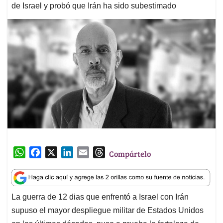
de Israel y probó que Irán ha sido subestimado
W
F
X
L
E
T
Compártelo
h
a
i
m
h
a
c
n
a
r
t
e
k
i
e
La guerra de 12 dias que enfrentó a Israel con Irán
s
b
e
l
a
supuso el mayor despliegue militar de Estados Unidos
A
o
d
d