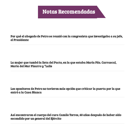
Notas Recomendadas
Por qué el abogado de Petro se reunió con la congresista que investigaba a su jefe,
el Presidente
La mujer que tumbó la lista del Pacto, en la que estaba María Fda. Carrascal,
María del Mar Pizarro y “Lalis
Los opositores de Petro no tuvieron más opción que criticar la puerta por la que
entró a la Casa Blanca
Así encontraron el cuerpo del cura Camilo Torres, 60 años después de haber sido
escondido por un general del Ejército