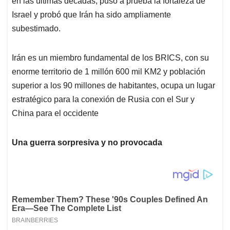
p
o
I
s
en las últimas décadas, puso a prueba la fortaleza de
p
k
n
Israel y probó que Irán ha sido ampliamente
subestimado.
Irán es un miembro fundamental de los BRICS, con su
enorme territorio de 1 millón 600 mil KM2 y población
superior a los 90 millones de habitantes, ocupa un lugar
estratégico para la conexión de Rusia con el Sur y
China para el occidente
Una guerra sorpresiva y no provocada