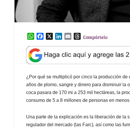
W
F
X
L
E
T
Compártelo
h
a
i
m
h
a
c
n
a
r
t
e
k
i
e
s
b
e
l
a
A
o
d
d
¿Por qué se multiplicó por cinco la producción de 
p
o
I
s
p
k
n
años de plomo, sangre y dinero para disminuir la
coca pasara de 170 mi a 253 mil hectáreas, la pro
consumo de 5 a 8 millones de personas en menos
Una parte de la explicación es la liberación de la
regulador del mercado (las Farc), así como las fu