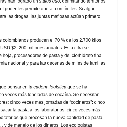
eras han logrado un
status quo
, delimitando territorios
el poder les permite operar con límites. Si algún
tra las drogas, las juntas mafiosas actúan primero.
los colombianos producen el 70 % de los 2.700 kilos
USD $2. 200 millones anuales. Esta cifra se
 hoja, procesadores de pasta y del clorhidrato final
mía nacional y para las decenas de miles de familias
que pensar en l
a cadena logística
que se ha
inco veces más toneladas de cocaína. Se necesitan
res; cinco veces más jornadas de “cocineros”; cinco
sacar la pasta a los laboratorios; cinco veces más
oratorios que procesan la nueva cantidad de pasta.
 y de manejo de los dineros. Los ecologistas