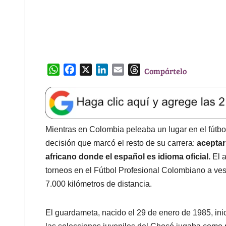
W
F
X
L
E
T
Compártelo
h
a
i
m
h
a
c
n
a
r
t
e
k
i
e
s
b
e
l
a
A
o
d
d
Mientras en Colombia peleaba un lugar en el fútbo
p
o
I
s
decisión que marcó el resto de su carrera:
aceptar
p
k
n
africano donde el español es idioma oficial.
El a
torneos en el Fútbol Profesional Colombiano a ves
7.000 kilómetros de distancia.
El guardameta, nacido el 29 de enero de 1985, ini