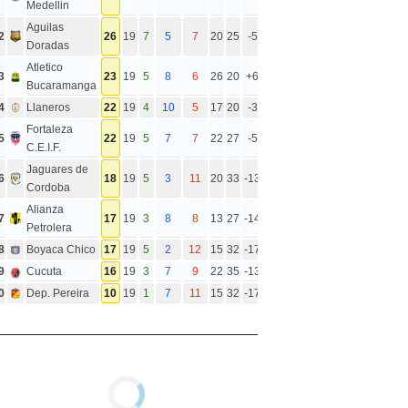
Medellin
Aguilas
2
26
19
7
5
7
20
25
-5
Doradas
Atletico
3
23
19
5
8
6
26
20
+6
Bucaramanga
4
Llaneros
22
19
4
10
5
17
20
-3
Fortaleza
5
22
19
5
7
7
22
27
-5
C.E.I.F.
Jaguares de
6
18
19
5
3
11
20
33
-13
Cordoba
Alianza
7
17
19
3
8
8
13
27
-14
Petrolera
8
Boyaca Chico
17
19
5
2
12
15
32
-17
9
Cucuta
16
19
3
7
9
22
35
-13
0
Dep. Pereira
10
19
1
7
11
15
32
-17