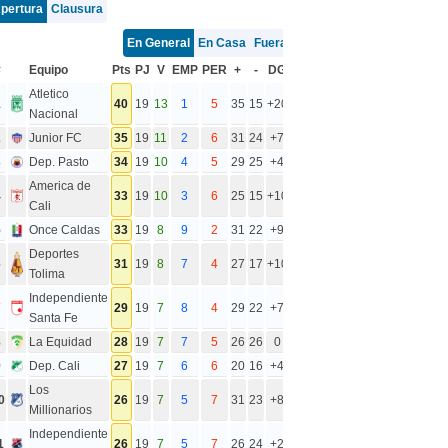
pertura
Clausura
En General
En Casa
Fuera
#
Equipo
Pts
PJ
V
EMP
PER
+
-
DG
Atletico
1
40
19
13
1
5
35
15
+20
Nacional
2
Junior FC
35
19
11
2
6
31
24
+7
3
Dep. Pasto
34
19
10
4
5
29
25
+4
America de
4
33
19
10
3
6
25
15
+10
Cali
5
Once Caldas
33
19
8
9
2
31
22
+9
Deportes
6
31
19
8
7
4
27
17
+10
Tolima
Independiente
7
29
19
7
8
4
29
22
+7
Santa Fe
8
La Equidad
28
19
7
7
5
26
26
0
9
Dep. Cali
27
19
7
6
6
20
16
+4
Los
0
26
19
7
5
7
31
23
+8
Millionarios
Independiente
1
26
19
7
5
7
26
24
+2