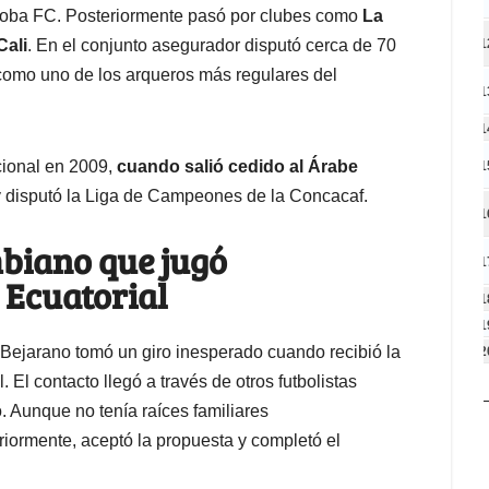
doba FC. Posteriormente pasó por clubes como
La
Cali
. En el conjunto asegurador disputó cerca de 70
1
 como uno de los arqueros más regulares del
1
1
cional en 2009,
cuando salió cedido al Árabe
1
y disputó la Liga de Campeones de la Concacaf.
1
mbiano que jugó
1
 Ecuatorial
1
1
e Bejarano tomó un giro inesperado cuando recibió la
2
 El contacto llegó a través de otros futbolistas
 Aunque no tenía raíces familiares
eriormente, aceptó la propuesta y completó el