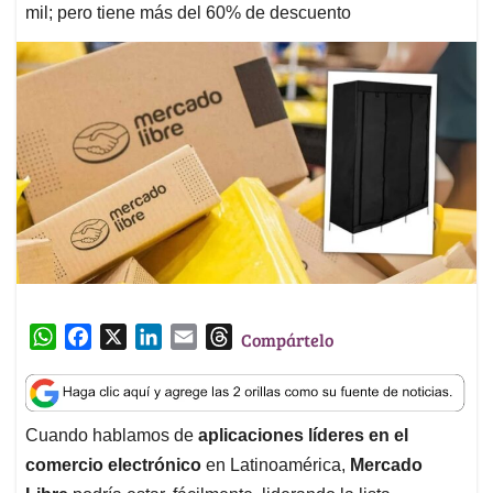
mil; pero tiene más del 60% de descuento
W
F
X
L
E
T
Compártelo
h
a
i
m
h
a
c
n
a
r
t
e
k
i
e
Cuando hablamos de
aplicaciones líderes en el
s
b
e
l
a
comercio electrónico
en Latinoamérica,
Mercado
A
o
d
d