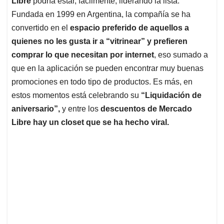
p
o
I
s
Libre
podría estar, fácilmente, liderando la lista.
p
k
n
Fundada en 1999 en Argentina, la compañía se ha
convertido en el
espacio preferido de aquellos a
quienes no les gusta ir a “vitrinear” y prefieren
comprar lo que necesitan por internet
, eso sumado a
que en la aplicación se pueden encontrar muy buenas
promociones en todo tipo de productos. Es más, en
estos momentos está celebrando su
“Liquidación de
aniversario”,
y entre los
descuentos de Mercado
Libre hay un closet que se ha hecho viral.