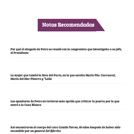
Notas Recomendadas
Por qué el abogado de Petro se reunió con la congresista que investigaba a su jefe,
el Presidente
La mujer que tumbó la lista del Pacto, en la que estaba María Fda. Carrascal,
María del Mar Pizarro y “Lalis
Los opositores de Petro no tuvieron más opción que criticar la puerta por la que
entró a la Casa Blanca
Así encontraron el cuerpo del cura Camilo Torres, 60 años después de haber sido
escondido por un general del Ejército