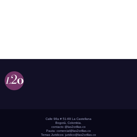
Calle 98a # 51-69 La Castellana
Bogotá, Colombia.
contacto @las2orillas.co
Pauta:
comercial@las2orillas.co
Temas Juridicos:
juridico@las2orillas.co