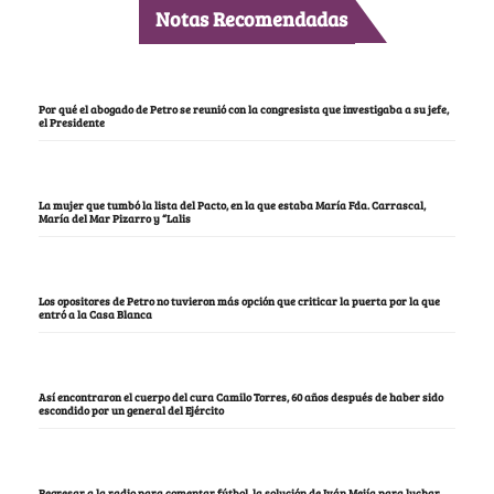
Notas Recomendadas
Por qué el abogado de Petro se reunió con la congresista que investigaba a su jefe,
el Presidente
La mujer que tumbó la lista del Pacto, en la que estaba María Fda. Carrascal,
María del Mar Pizarro y “Lalis
Los opositores de Petro no tuvieron más opción que criticar la puerta por la que
entró a la Casa Blanca
Así encontraron el cuerpo del cura Camilo Torres, 60 años después de haber sido
escondido por un general del Ejército
Regresar a la radio para comentar fútbol, la solución de Iván Mejía para luchar