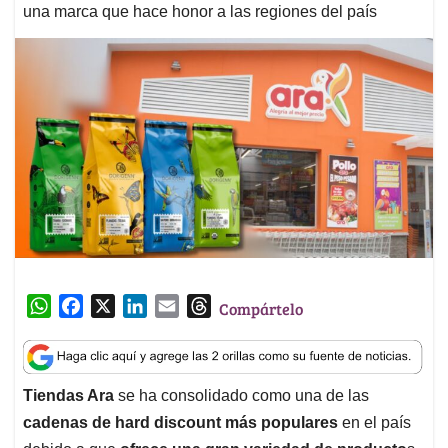
una marca que hace honor a las regiones del país
W
F
X
L
E
T
Compártelo
h
a
i
m
h
a
c
n
a
r
t
e
k
i
e
Tiendas Ara
se ha consolidado como una de las
s
b
e
l
a
cadenas de hard discount más populares
en el país
A
o
d
d