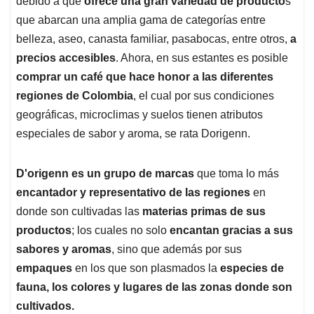
p
o
I
s
debido a que
ofrece una gran variedad de producto
s
p
k
n
que abarcan una amplia gama de categorías entre
belleza, aseo, canasta familiar, pasabocas, entre otros,
a
precios accesibles
. Ahora, en sus estantes es posible
comprar un café que hace honor a las diferentes
regiones de Colombia
, el cual por sus condiciones
geográficas, microclimas y suelos tienen atributos
especiales de sabor y aroma, se rata Dorigenn.
D'origenn es un grupo de marcas
que toma lo más
encantador y representativo de las regiones
en
donde son cultivadas las
materias primas de sus
productos
; los cuales no solo
encantan gracias a sus
sabores y aromas
, sino que además por sus
empaques
en los que son plasmados la
especies de
fauna, los colores y lugares de las zonas donde son
cultivados.