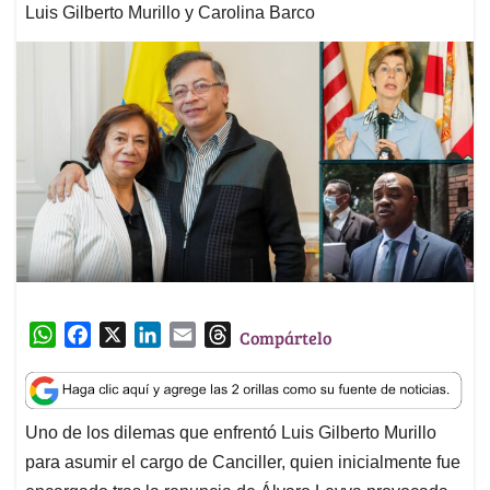
Luis Gilberto Murillo y Carolina Barco
W
F
X
L
E
T
Compártelo
h
a
i
m
h
a
c
n
a
r
t
e
k
i
e
Uno de los dilemas que enfrentó Luis Gilberto Murillo
s
b
e
l
a
para asumir el cargo de Canciller, quien inicialmente fue
A
o
d
d