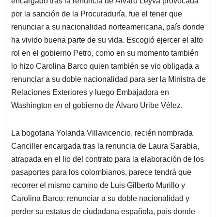
p
o
I
s
encargado tras la renuncia de Álvaro Leyva provocada
p
k
n
por la sanción de la Procuraduría, fue el tener que
renunciar a su nacionalidad norteamericana, país donde
ha vivido buena parte de su vida. Escogió ejercer el alto
rol en el gobierno Petro, como en su momento también
lo hizo Carolina Barco quien también se vio obligada a
renunciar a su doble nacionalidad para ser la Ministra de
Relaciones Exteriores y luego Embajadora en
Washington en el gobierno de Álvaro Uribe Vélez.
La bogotana Yolanda Villavicencio, recién nombrada
Canciller encargada tras la renuncia de Laura Sarabia,
atrapada en el lio del contrato para la elaboración de los
pasaportes para los colombianos, parece tendrá que
recorrer el mismo camino de Luis Gilberto Murillo y
Carolina Barco: renunciar a su doble nacionalidad y
perder su estatus de ciudadana española, país donde