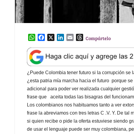
W
F
X
L
E
T
Compártelo
h
a
i
m
h
a
c
n
a
r
t
e
k
i
e
s
b
e
l
a
A
o
d
d
¿Puede Colombia tener futuro si la corrupción se 
p
o
I
s
¿esta patria mía marcha hacia el futuro porque se
p
k
n
adicional para poder ver realizada cualquier gesti
frase que aceita todas las bisagras del funcionam
Los colombianos nos habituamos tanto a ver extors
frase la abreviamos con tres letras C .V. Y. De ta
si quien recibe o pide la oferta estuviese siendo 
de usar el lenguaje puede ser muy colombiana, per