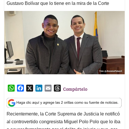
Gustavo Bolívar que lo tiene en la mira de la Corte
W
F
X
L
E
T
Compártelo
h
a
i
m
h
a
c
n
a
r
t
e
k
i
e
Recientemente, la Corte Suprema de Justicia le notificó
s
b
e
l
a
al controvertido congresista Miguel Polo Polo que lo iba
A
o
d
d