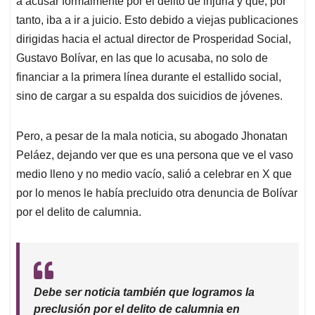
p
o
I
s
a acusar formalmente por el delito de injuria y que, por
p
k
n
tanto, iba a ir a juicio. Esto debido a viejas publicaciones
dirigidas hacia el actual director de Prosperidad Social,
Gustavo Bolívar, en las que lo acusaba, no solo de
financiar a la primera línea durante el estallido social,
sino de cargar a su espalda dos suicidios de jóvenes.
Pero, a pesar de la mala noticia, su abogado Jhonatan
Peláez, dejando ver que es una persona que ve el vaso
medio lleno y no medio vacío, salió a celebrar en X que
por lo menos le había precluido otra denuncia de Bolívar
por el delito de calumnia.
Debe ser noticia también que logramos la
preclusión por el delito de calumnia en