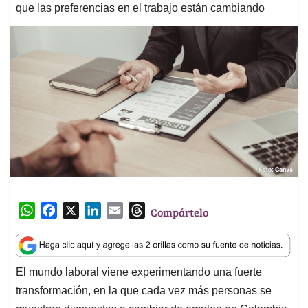
que las preferencias en el trabajo están cambiando
W
F
X
L
E
T
Compártelo
h
a
i
m
h
a
c
n
a
r
t
e
k
i
e
El mundo laboral viene experimentando una fuerte
s
b
e
l
a
transformación, en la que cada vez más personas se
A
o
d
d