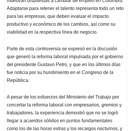
p
o
I
s
muestran dispuestas a cambiar de empleo en Colombia.
p
k
n
Adaptarse para retener el talento representa todo un reto
para las empresas, que deben evaluar el impacto
productivo y económico de los cambios, así como su
viabilidad en la respectiva línea de negocio.
Parte de esta controversia se expresó en la discusión
que generó la reforma laboral impulsada por el gobierno
del presidente Gustavo Petro, y que en los últimos días
fue noticia por su hundimiento en el Congreso de la
República.
A pesar de los esfuerzos del Ministerio del Trabajo por
concertar la reforma laboral con empresarios, gremios y
trabajadores, la experiencia demostró que no se logró
llegar a acuerdos sólidos en puntos fundamentales
como los de las horas extras y los recargos nocturnos, y