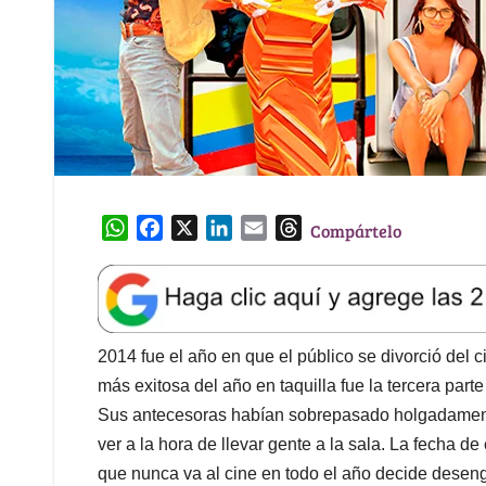
W
F
X
L
E
T
Compártelo
h
a
i
m
h
a
c
n
a
r
t
e
k
i
e
s
b
e
l
a
A
o
d
d
2014 fue el año en que el público se divorció del c
p
o
I
s
más exitosa del año en taquilla fue la tercera part
p
k
n
Sus antecesoras habían sobrepasado holgadamente 
ver a la hora de llevar gente a la sala. La fecha d
que nunca va al cine en todo el año decide desen