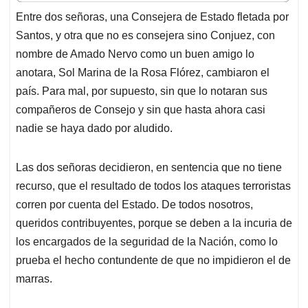
t
e
k
i
e
Entre dos señoras, una Consejera de Estado fletada por
s
b
e
l
a
Santos, y otra que no es consejera sino Conjuez, con
A
o
d
d
p
o
I
s
nombre de Amado Nervo como un buen amigo lo
p
k
n
anotara, Sol Marina de la Rosa Flórez, cambiaron el
país. Para mal, por supuesto, sin que lo notaran sus
compañeros de Consejo y sin que hasta ahora casi
nadie se haya dado por aludido.
Las dos señoras decidieron, en sentencia que no tiene
recurso, que el resultado de todos los ataques terroristas
corren por cuenta del Estado. De todos nosotros,
queridos contribuyentes, porque se deben a la incuria de
los encargados de la seguridad de la Nación, como lo
prueba el hecho contundente de que no impidieron el de
marras.