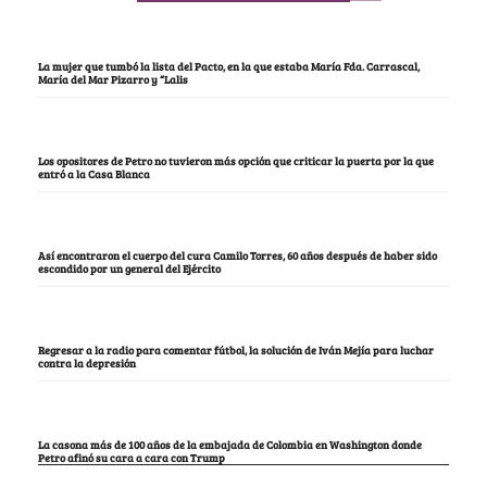
La mujer que tumbó la lista del Pacto, en la que estaba María Fda. Carrascal,
María del Mar Pizarro y “Lalis
Los opositores de Petro no tuvieron más opción que criticar la puerta por la que
entró a la Casa Blanca
Así encontraron el cuerpo del cura Camilo Torres, 60 años después de haber sido
escondido por un general del Ejército
Regresar a la radio para comentar fútbol, la solución de Iván Mejía para luchar
contra la depresión
La casona más de 100 años de la embajada de Colombia en Washington donde
Petro afinó su cara a cara con Trump