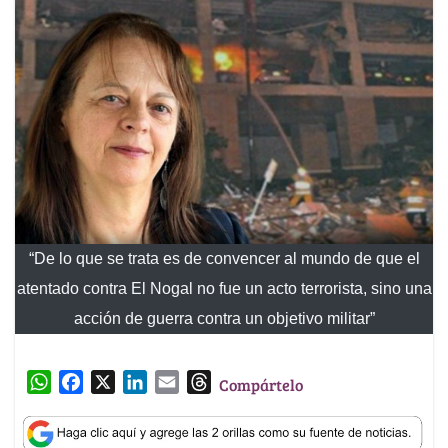
“De lo que se trata es de convencer al mundo de que el
atentado contra El Nogal no fue un acto terrorista, sino una
acción de guerra contra un objetivo militar”
W
F
X
L
E
T
Compártelo
h
a
i
m
h
a
c
n
a
r