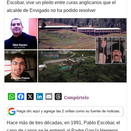
Escobar, vive un pleito entre curas anglicanos que el
alcalde de Envigado no ha podido resolver
W
F
X
L
E
T
Compártelo
h
a
i
m
h
a
c
n
a
r
t
e
k
i
e
Hace más de tres décadas, en 1991, Pablo Escobar, el
s
b
e
l
a
capo de capos se le entregó al Padre García Herreros