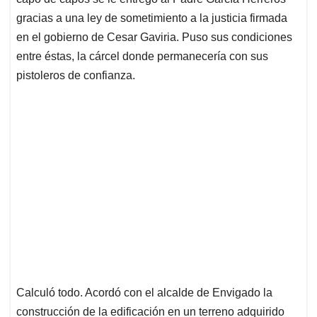
A
o
d
d
p
o
I
s
gracias a una ley de sometimiento a la justicia firmada
p
k
n
en el gobierno de Cesar Gaviria. Puso sus condiciones
entre éstas, la cárcel donde permanecería con sus
pistoleros de confianza.
Calculó todo. Acordó con el alcalde de Envigado la
construcción de la edificación en un terreno adquirido