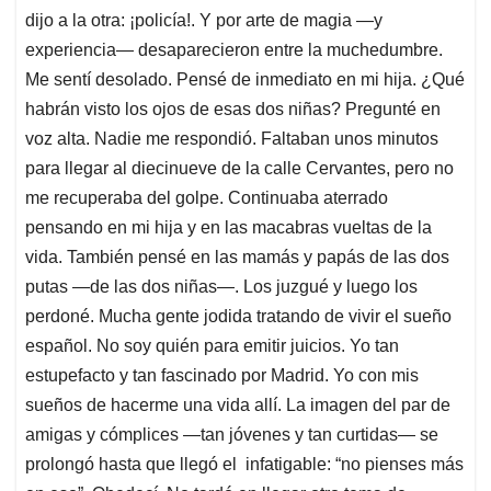
dijo a la otra: ¡policía!. Y por arte de magia —y
experiencia— desaparecieron entre la muchedumbre.
Me sentí desolado. Pensé de inmediato en mi hija. ¿Qué
habrán visto los ojos de esas dos niñas? Pregunté en
voz alta. Nadie me respondió. Faltaban unos minutos
para llegar al diecinueve de la calle Cervantes, pero no
me recuperaba del golpe. Continuaba aterrado
pensando en mi hija y en las macabras vueltas de la
vida. También pensé en las mamás y papás de las dos
putas —de las dos niñas—. Los juzgué y luego los
perdoné. Mucha gente jodida tratando de vivir el sueño
español. No soy quién para emitir juicios. Yo tan
estupefacto y tan fascinado por Madrid. Yo con mis
sueños de hacerme una vida allí. La imagen del par de
amigas y cómplices —tan jóvenes y tan curtidas— se
prolongó hasta que llegó el infatigable: “no pienses más