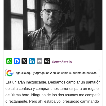
W
F
X
L
E
T
Compártelo
h
a
i
m
h
a
c
n
a
r
t
e
k
i
e
Era un afán inexplicable. Debíamos cambiar un pantalón
s
b
e
l
a
de talla confusa y comprar unos turrones para un regalo
A
o
d
d
p
o
I
s
de última hora. Ninguno de los dos asuntos me competía
p
k
n
directamente. Pero ahí estaba yo, presuroso caminando