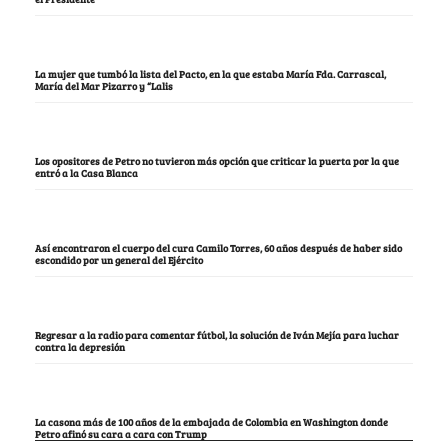
La mujer que tumbó la lista del Pacto, en la que estaba María Fda. Carrascal,
María del Mar Pizarro y “Lalis
Los opositores de Petro no tuvieron más opción que criticar la puerta por la que
entró a la Casa Blanca
Así encontraron el cuerpo del cura Camilo Torres, 60 años después de haber sido
escondido por un general del Ejército
Regresar a la radio para comentar fútbol, la solución de Iván Mejía para luchar
contra la depresión
La casona más de 100 años de la embajada de Colombia en Washington donde
Petro afinó su cara a cara con Trump