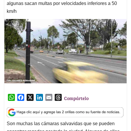
algunas sacan multas por velocidades inferiores a 50
km/h
W
F
X
L
E
T
Compártelo
h
a
i
m
h
a
c
n
a
r
t
e
k
i
e
Son muchas las cámaras salvavidas que se pueden
s
b
e
l
a