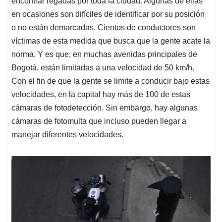
encontrar regadas por toda la ciudad. Algunas de ellas
A
o
d
d
p
o
I
s
en ocasiones son difíciles de identificar por su posición
p
k
n
o no están demarcadas. Cientos de conductores son
víctimas de esta medida que busca que la gente acate la
norma. Y es que, en muchas avenidas principales de
Bogotá, están limitadas a una velocidad de 50 km/h.
Con el fin de que la gente se limite a conducir bajo estas
velocidades, en la capital hay más de 100 de estas
cámaras de fotodetección. Sin embargo, hay algunas
cámaras de fotomulta que incluso pueden llegar a
manejar diferentes velocidades.