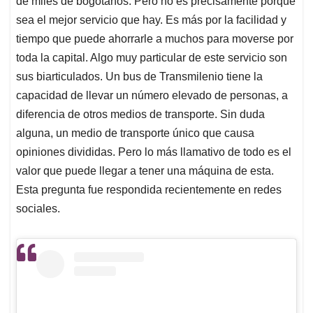
de miles de bogotanos. Pero no es precisamente porque
A
o
d
d
p
o
I
s
sea el mejor servicio que hay. Es más por la facilidad y
p
k
n
tiempo que puede ahorrarle a muchos para moverse por
toda la capital. Algo muy particular de este servicio son
sus biarticulados. Un bus de Transmilenio tiene la
capacidad de llevar un número elevado de personas, a
diferencia de otros medios de transporte. Sin duda
alguna, un medio de transporte único que causa
opiniones divididas. Pero lo más llamativo de todo es el
valor que puede llegar a tener una máquina de esta.
Esta pregunta fue respondida recientemente en redes
sociales.