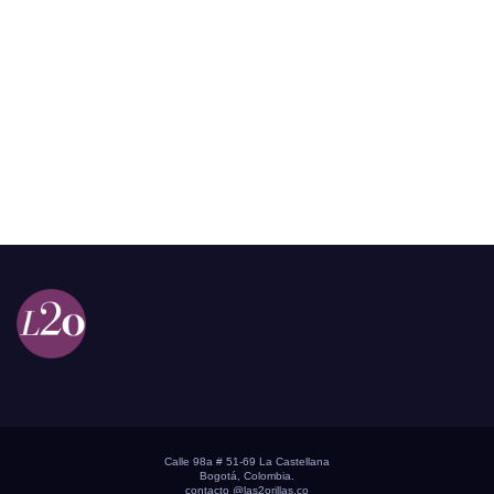
Calle 98a # 51-69 La Castellana
Bogotá, Colombia.
contacto @las2orillas.co