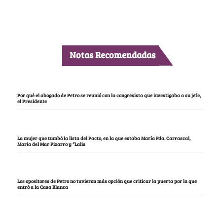
Notas Recomendadas
Por qué el abogado de Petro se reunió con la congresista que investigaba a su jefe,
el Presidente
La mujer que tumbó la lista del Pacto, en la que estaba María Fda. Carrascal,
María del Mar Pizarro y “Lalis
Los opositores de Petro no tuvieron más opción que criticar la puerta por la que
entró a la Casa Blanca