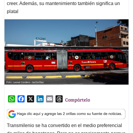
creer. Además, su mantenimiento también significa un
platal
W
F
X
L
E
T
Compártelo
h
a
i
m
h
a
c
n
a
r
t
e
k
i
e
Transmilenio se ha convertido en el medio preferencial
s
b
e
l
a