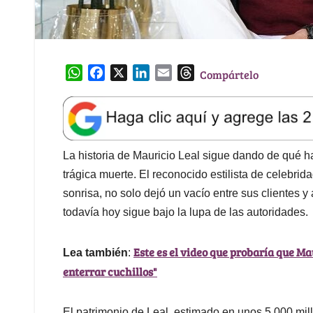
W
F
X
L
E
T
Compártelo
h
a
i
m
h
a
c
n
a
r
t
e
k
i
e
s
b
e
l
a
A
o
d
d
La historia de Mauricio Leal sigue dando de qué h
p
o
I
s
trágica muerte. El reconocido estilista de celebri
p
k
n
sonrisa, no solo dejó un vacío entre sus clientes
todavía hoy sigue bajo la lupa de las autoridades.
Este es el video que probaría que Ma
Lea también
:
enterrar cuchillos"
El patrimonio de Leal, estimado en unos 5.000 mil