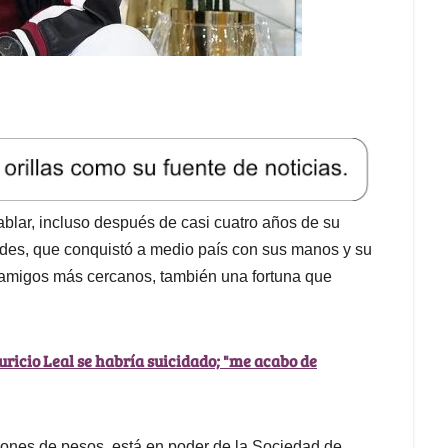
ablar, incluso después de casi cuatro años de su
dades, que conquistó a medio país con sus manos y su
 y amigos más cercanos, también una fortuna que
uricio Leal se habría suicidado; "me acabo de
lones de pesos, está en poder de la Sociedad de